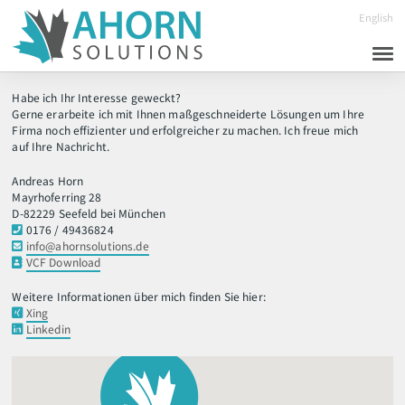
English
Start
Habe ich Ihr Interesse geweckt?
Gerne erarbeite ich mit Ihnen maßgeschneiderte Lösungen um Ihre
Services
Firma noch effizienter und erfolgreicher zu machen. Ich freue mich
auf Ihre Nachricht.
Schwerpunkte
Andreas Horn
Projekte
Mayrhoferring 28
D-82229 Seefeld bei München
Über mich
0176 / 49436824
info@ahornsolutions.de
Kontakt
VCF Download
Weitere Informationen über mich finden Sie hier:
Xing
Linkedin
Andreas Horn
Mayrhoferring 28