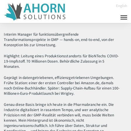
English
Start
Interim Manager für funktionsübergreifende
Services
Transformationsprojekte in GMP — hands-on, end-to-end, von der
Konzeption bis zur Umsetzung.
Schwerpunkte
Highlight: Leitung eines Produktionsstandorts für BioNTechs COVID-
Projekte
19-Impfstoff. 70 Millionen Dosen. Behördliche Zulassung in 5
Monaten.
Über mich
Geprägt in datengetriebenen, effizienzgetriebenen Umgebungen.
Kontakt
Frühe Station: einer der ersten Controller bei Amazon.de, damals
noch Online-Buchhändler. Später: Supply-Chain-Aufbau für einen 100-
Millionen-Euro-Produktlaunch bei Wrigley.
Genau diese Basis bringe ich heute in die Pharmabranche ein. Die
Industrie digitalisiert in rasantem Tempo, und wer analytische
Präzision mit der GMP-Realität verbinden will, muss beide Welten
kennen. Mein Hintergrund ist ökonomisch, nicht
ingenieurwissenschaftlich. Ich führe über Daten, Struktur und
Koordination — und bringe das Fachwissen der Experten so